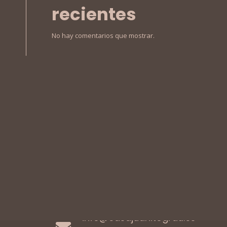
recientes
No hay comentarios que mostrar.
Paseo de Buenavista, 11
12100, Grao de
Castellón
964 28 20 57
info@casajuanitograu.es