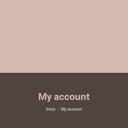
 de Castellón
Historia
Carta
Bodega
El Re
My account
Estás aquí:
Inicio
My account