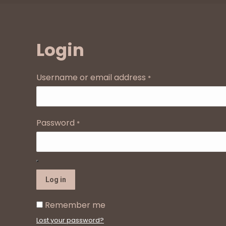
Login
Username or email address
*
Password
*
Log in
Remember me
Lost your password?