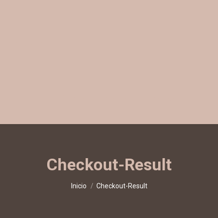
 de Castellón
Historia
Carta
Bodega
El Re
Checkout-Result
Estás aquí:
Inicio
Checkout-Result