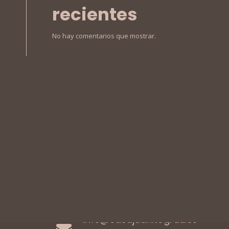
recientes
No hay comentarios que mostrar.
Paseo de Buenavista, 11
12100, Grao de
Castellón
964 28 20 57
info@casajuanitograu.es